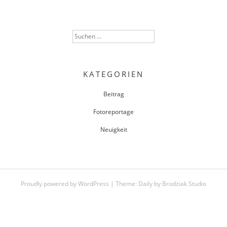
Suchen
nach:
KATEGORIEN
Beitrag
Fotoreportage
Neuigkeit
Proudly powered by WordPress
|
Theme:
Daily
by
Brodziak Studio